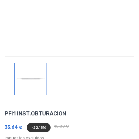
PFI1 INST.OBTURACION
45,80 €
35,64 €
-22,18%
Impuestos excluidos