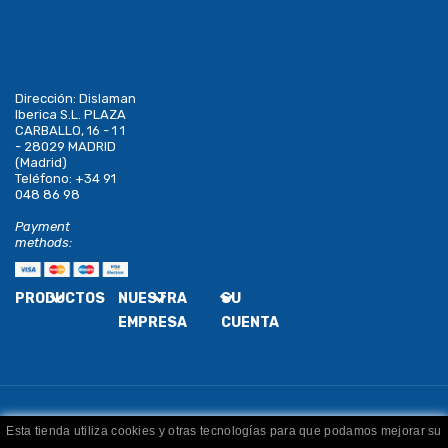
Dirección:
Dislaman
Iberica S.L. PLAZA
CARBALLO, 16 - 1 1
- 28029 MADRID
(Madrid)
Teléfono:
+34 91
048 86 98
Payment
methods:
PRODUCTOS
NUESTRA
SU
EMPRESA
CUENTA
Esta tienda utiliza cookies y otras tecnologías para que podamos mejorar su
Copyright
Dislaman
. Todos los derechos reservados