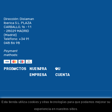
Dirección:
Dislaman
Iberica S.L. PLAZA
CARBALLO, 16 - 1 1
- 28029 MADRID
(Madrid)
Teléfono:
+34 91
048 86 98
Payment
methods:
PRODUCTOS
NUESTRA
SU
EMPRESA
CUENTA
Esta tienda utiliza cookies y otras tecnologías para que podamos mejorar su
Copyright
Dislaman
. Todos los derechos reservados
experiencia en nuestros sitios.