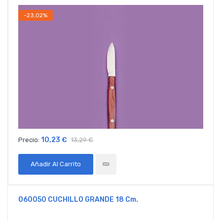
-23,02%
10,23 €
Precio:
13,29 €
Añadir Al Carrito
060050 CUCHILLO GRANDE 18 Cm.