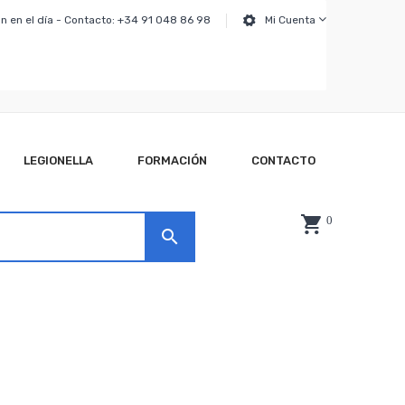
n en el día - Contacto: +34 91 048 86 98
Mi Cuenta
LEGIONELLA
FORMACIÓN
CONTACTO
0
search