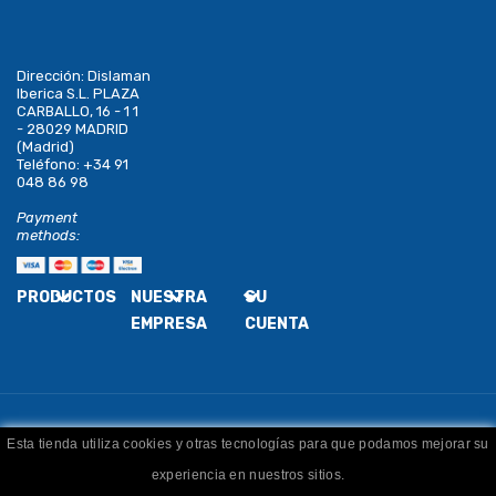
Dirección:
Dislaman
Iberica S.L. PLAZA
CARBALLO, 16 - 1 1
- 28029 MADRID
(Madrid)
Teléfono:
+34 91
048 86 98
Payment
methods:
PRODUCTOS
NUESTRA
SU
EMPRESA
CUENTA
Esta tienda utiliza cookies y otras tecnologías para que podamos mejorar su
Copyright
Dislaman
. Todos los derechos reservados
experiencia en nuestros sitios.