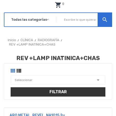
0
search
Inicio
CLÍNICA
RADIOGRAFÍA
REV +LAMP INATINICA+CHAS
REV +LAMP INATINICA+CHAS

Seleccionar
FILTRAR
ARO METAL. REVEL. NA1015 2u.