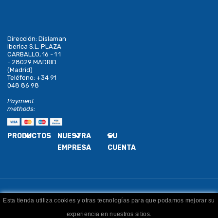
Dirección:
Dislaman
Iberica S.L. PLAZA
CARBALLO, 16 - 1 1
- 28029 MADRID
(Madrid)
Teléfono:
+34 91
048 86 98
Payment
methods:
PRODUCTOS
NUESTRA
SU
EMPRESA
CUENTA
Esta tienda utiliza cookies y otras tecnologías para que podamos mejorar su
Copyright
Dislaman
. Todos los derechos reservados
experiencia en nuestros sitios.