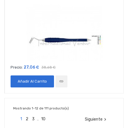
27,06 €
Precio:
38,68 €
Añadir Al Carrito
Mostrando 1-12 de 111 producto(s)
1
2
3
10
Siguiente

…