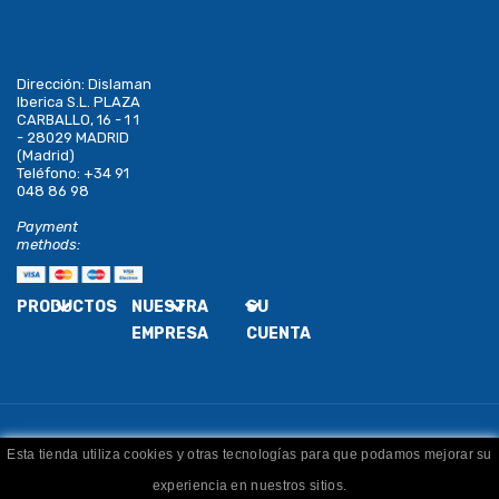
Dirección:
Dislaman
Iberica S.L. PLAZA
CARBALLO, 16 - 1 1
- 28029 MADRID
(Madrid)
Teléfono:
+34 91
048 86 98
Payment
methods:
PRODUCTOS
NUESTRA
SU
EMPRESA
CUENTA
Esta tienda utiliza cookies y otras tecnologías para que podamos mejorar su
Copyright
Dislaman
. Todos los derechos reservados
experiencia en nuestros sitios.