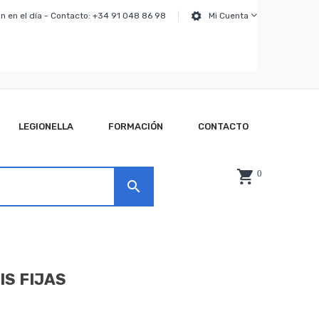
n en el día - Contacto: +34 91 048 86 98
Mi Cuenta
LEGIONELLA
FORMACIÓN
CONTACTO
0
search
S FIJAS