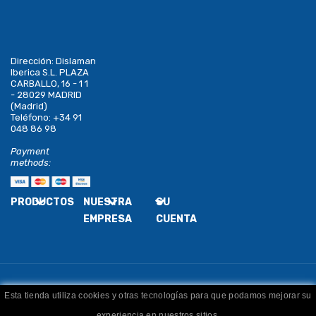
Dirección:
Dislaman
Iberica S.L. PLAZA
CARBALLO, 16 - 1 1
- 28029 MADRID
(Madrid)
Teléfono:
+34 91
048 86 98
Payment
methods:
PRODUCTOS
NUESTRA
SU
EMPRESA
CUENTA
Esta tienda utiliza cookies y otras tecnologías para que podamos mejorar su
Copyright
Dislaman
. Todos los derechos reservados
experiencia en nuestros sitios.