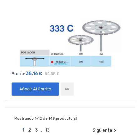
38,16 €
Precio:
54,55 €
Añadir Al Carrito
Mostrando 1-12 de 149 producto(s)
1
2
3
13
Siguiente

…