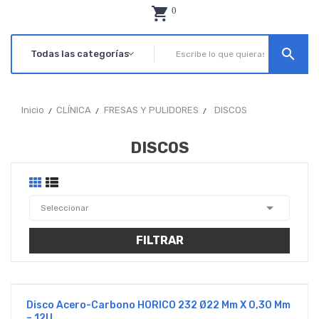
0
search
Inicio
CLÍNICA
FRESAS Y PULIDORES
DISCOS
DISCOS

Seleccionar
FILTRAR
Disco Acero-Carbono HORICO 232 Ø22 Mm X 0,30 Mm
– 12U