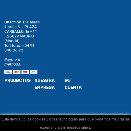
Dirección:
Dislaman
Iberica S.L. PLAZA
CARBALLO, 16 - 1 1
- 28029 MADRID
(Madrid)
Teléfono:
+34 91
048 86 98
Payment
methods:
PRODUCTOS
NUESTRA
SU
EMPRESA
CUENTA
Esta tienda utiliza cookies y otras tecnologías para que podamos mejorar su
Copyright
Dislaman
. Todos los derechos reservados
experiencia en nuestros sitios.