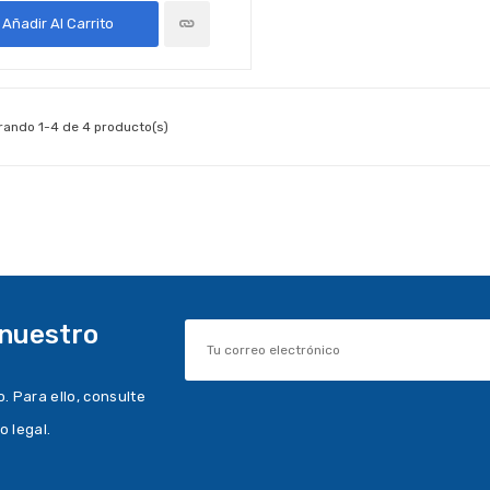
Añadir Al Carrito
rando 1-4 de 4 producto(s)
 nuestro
 Para ello, consulte
o legal.