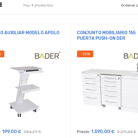
Hay 4 productos.
Ordenar p
O AUXILIAR MODELO APOLO
CONJUNTO MOBILIARIO 155
PUERTA PUSH-ON DER
%
-30%
199,00 €
1.590,00 €
:
284,29 €
Precio:
2.271,43 €