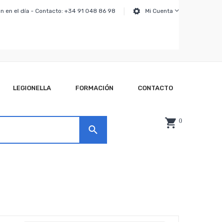
n en el día - Contacto: +34 91 048 86 98
Mi Cuenta
LEGIONELLA
FORMACIÓN
CONTACTO
0
search