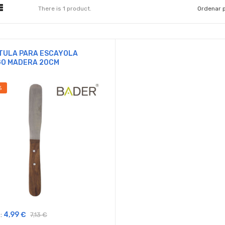
There is 1 product.
Ordenar p
TULA PARA ESCAYOLA
O MADERA 20CM
%
4,99 €
:
7,13 €