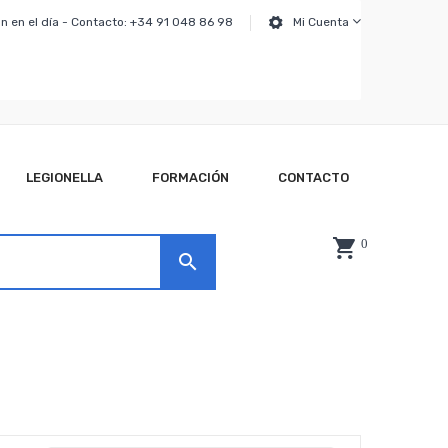
n en el día - Contacto: +34 91 048 86 98
Mi Cuenta
LEGIONELLA
FORMACIÓN
CONTACTO
0
search