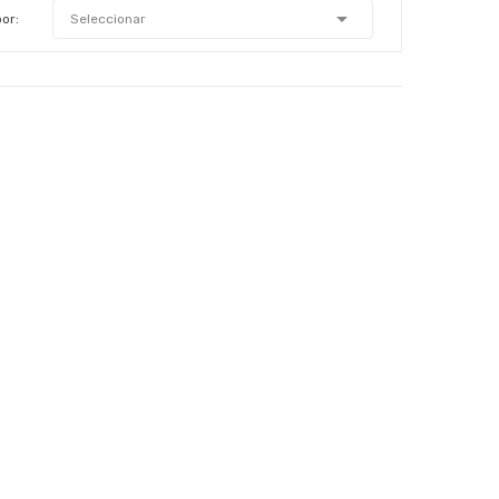

or:
Seleccionar