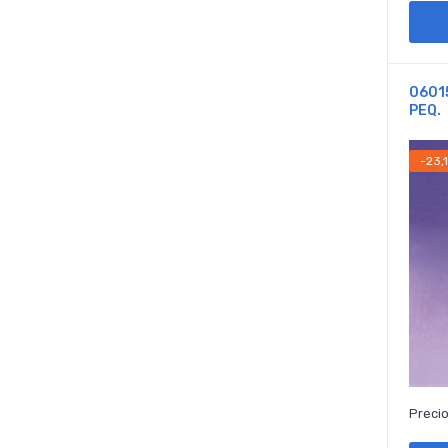
0601
PEQ.
-23,
Precio