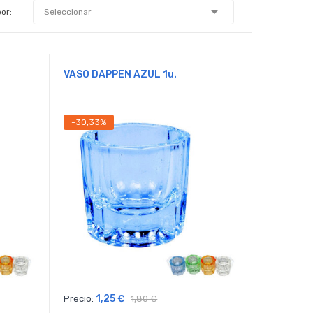

or:
Seleccionar
VASO DAPPEN AZUL 1u.
-30,33%
1,25 €
Precio:
1,80 €