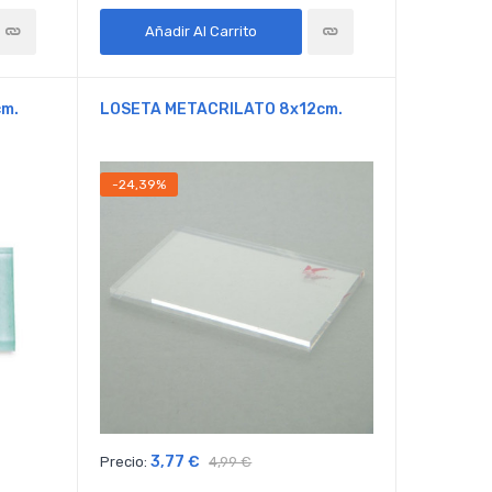
Añadir Al Carrito
cm.
LOSETA METACRILATO 8x12cm.
-24,39%
3,77 €
Precio:
4,99 €