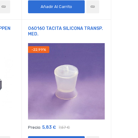
Añadir Al Carrito
PPEN
060160 TACITA SILICONA TRANSP.
MED.
-22,99%
5,83 €
Precio:
7,57 €