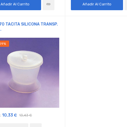
Añadir Al Carrito
Añadir Al Carrito
70 TACITA SILICONA TRANSP.
.
09%
10,33 €
:
13,43 €