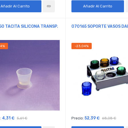
Añadir Al Carrito
Añadir Al Carrito
50 TACITA SILICONA TRANSP.
070165 SOPORTE VASOS DA
14%
-23,04%
4,31 €
52,39 €
:
5,61 €
Precio:
68,08 €