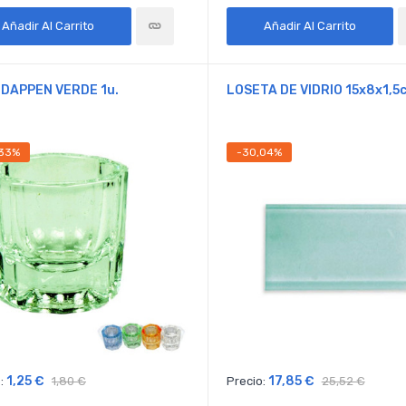
Añadir Al Carrito
Añadir Al Carrito
 DAPPEN VERDE 1u.
LOSETA DE VIDRIO 15x8x1,5
,33%
-30,04%
1,25 €
17,85 €
:
1,80 €
Precio:
25,52 €