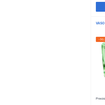
VASO
-30
Precio