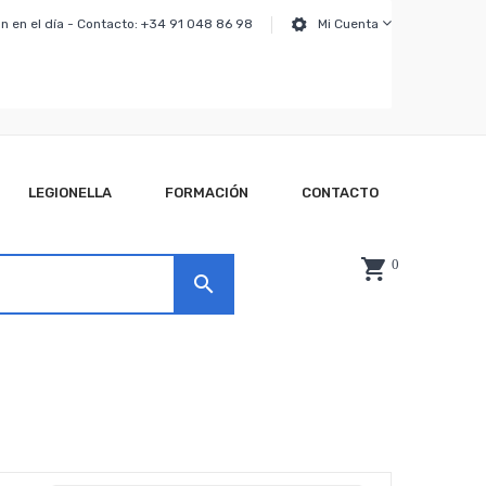
n en el día - Contacto: +34 91 048 86 98
Mi Cuenta
LEGIONELLA
FORMACIÓN
CONTACTO
0
search