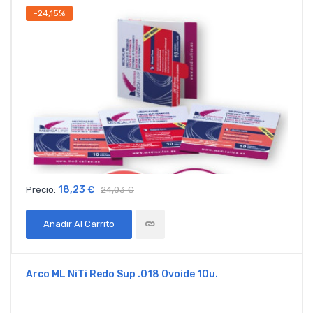
-24,15%
18,23 €
Precio:
24,03 €
Añadir Al Carrito
Arco ML NiTi Redo Sup .018 Ovoide 10u.