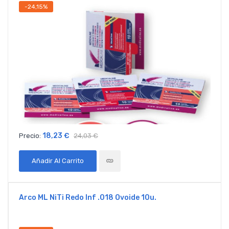
-24,15%
18,23 €
Precio:
24,03 €
Añadir Al Carrito
Arco ML NiTi Redo Inf .018 Ovoide 10u.