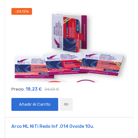
-24,15%
18,23 €
Precio:
24,03 €
Añadir Al Carrito
Arco ML NiTi Redo Inf .014 Ovoide 10u.