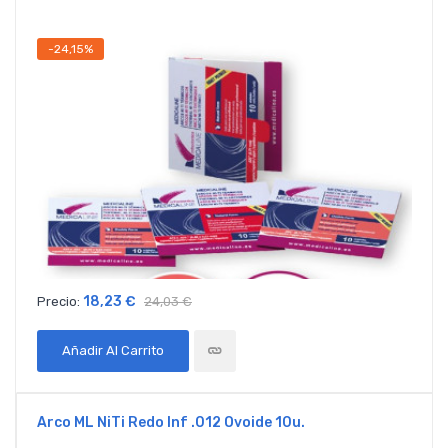
-24,15%
18,23 €
Precio:
24,03 €
Añadir Al Carrito
Arco ML NiTi Redo Inf .012 Ovoide 10u.