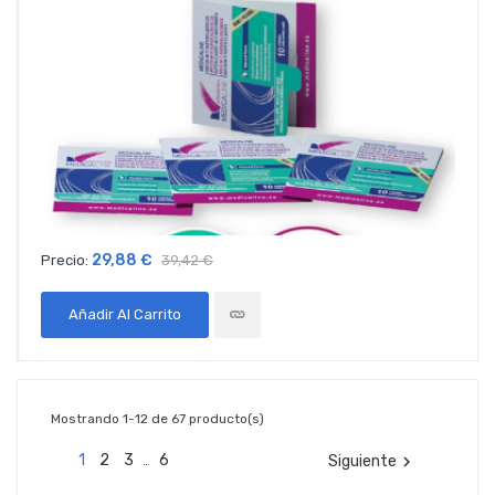
29,88 €
Precio:
39,42 €
Añadir Al Carrito
Mostrando 1-12 de 67 producto(s)
1
2
3
6
Siguiente

…