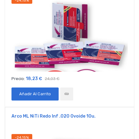
-24,15%
18,23 €
Precio:
24,03 €
Añadir Al Carrito
Arco ML NiTi Redo Inf .020 Ovoide 10u.
-24,15%