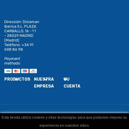
Dirección:
Dislaman
Iberica S.L. PLAZA
CARBALLO, 16 - 1 1
- 28029 MADRID
(Madrid)
Teléfono:
+34 91
048 86 98
Payment
methods:
PRODUCTOS
NUESTRA
SU
EMPRESA
CUENTA
Esta tienda utiliza cookies y otras tecnologías para que podamos mejorar su
Copyright
Dislaman
. Todos los derechos reservados
experiencia en nuestros sitios.