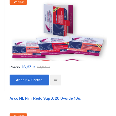
-24,15%
18,23 €
Precio:
24,03 €
Añadir Al Carrito
Arco ML NiTi Redo Sup .020 Ovoide 10u.