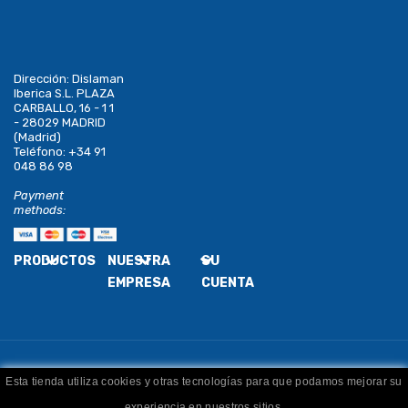
Dirección:
Dislaman
Iberica S.L. PLAZA
CARBALLO, 16 - 1 1
- 28029 MADRID
(Madrid)
Teléfono:
+34 91
048 86 98
Payment
methods:
PRODUCTOS
NUESTRA
SU
EMPRESA
CUENTA
Esta tienda utiliza cookies y otras tecnologías para que podamos mejorar su
Copyright
Dislaman
. Todos los derechos reservados
experiencia en nuestros sitios.