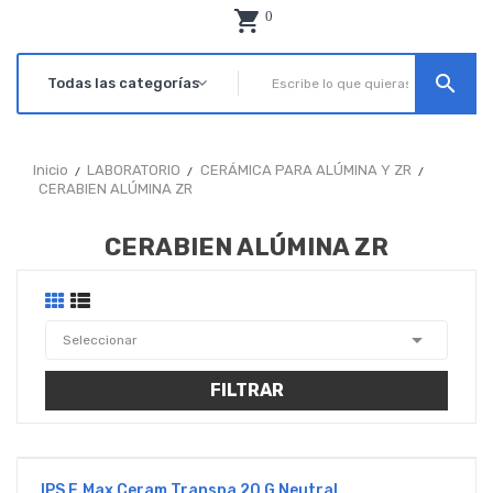
0
search
Inicio
LABORATORIO
CERÁMICA PARA ALÚMINA Y ZR
CERABIEN ALÚMINA ZR
CERABIEN ALÚMINA ZR

Seleccionar
FILTRAR
IPS E.max Ceram Transpa 20 G Neutral