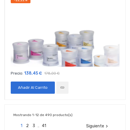
-22,22%
138,45 €
Precio:
178,00 €
Añadir Al Carrito
Mostrando 1-12 de 490 producto(s)
1
2
3
41
Siguiente

…