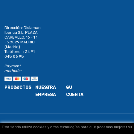
Dirección:
Dislaman
Iberica S.L. PLAZA
CARBALLO, 16 - 1 1
- 28029 MADRID
(Madrid)
Teléfono:
+34 91
048 86 98
Payment
methods:
PRODUCTOS
NUESTRA
SU
EMPRESA
CUENTA
Esta tienda utiliza cookies y otras tecnologías para que podamos mejorar su
Copyright
Dislaman
. Todos los derechos reservados