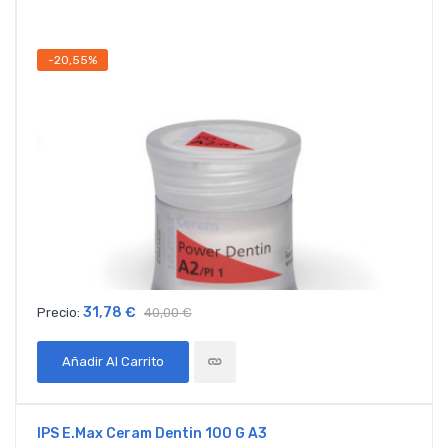
-20,55%
31,78 €
Precio:
40,00 €
Añadir Al Carrito
IPS E.max Ceram Dentin 100 G A3