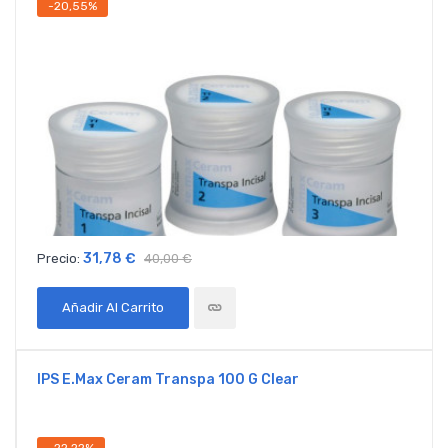
-20,55%
31,78 €
Precio:
40,00 €
Añadir Al Carrito
IPS E.max Ceram Transpa 100 G Clear