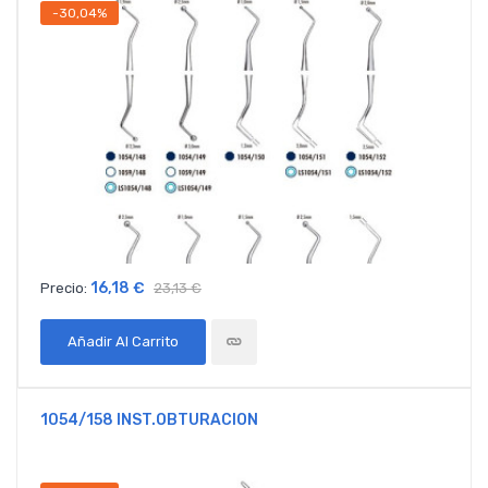
-30,04%
16,18 €
Precio:
23,13 €
Añadir Al Carrito
1054/158 INST.OBTURACION