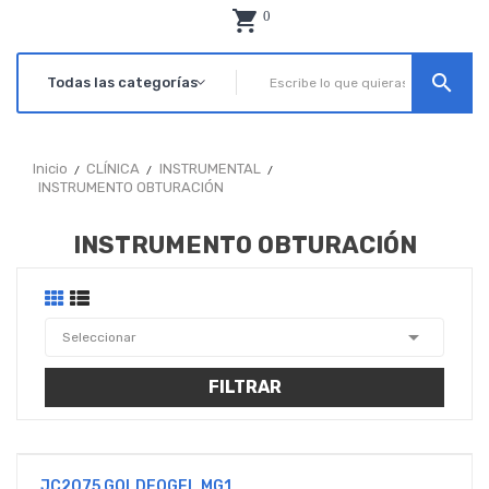
0
search
Inicio
CLÍNICA
INSTRUMENTAL
INSTRUMENTO OBTURACIÓN
INSTRUMENTO OBTURACIÓN

Seleccionar
FILTRAR
JC2075 GOLDFOGEL MG1