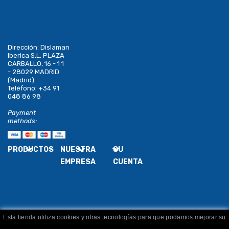
Dirección:
Dislaman
Iberica S.L. PLAZA
CARBALLO, 16 - 1 1
- 28029 MADRID
(Madrid)
Teléfono:
+34 91
048 86 98
Payment
methods:
PRODUCTOS
NUESTRA
SU
EMPRESA
CUENTA
Esta tienda utiliza cookies y otras tecnologías para que podamos mejorar su
Copyright
Dislaman
. Todos los derechos reservados