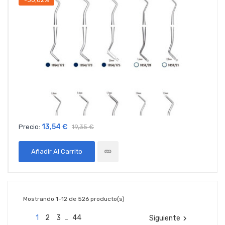
-30,02%
13,54 €
Precio:
19,35 €
Añadir Al Carrito
Mostrando 1-12 de 526 producto(s)
1
2
3
44
Siguiente

…