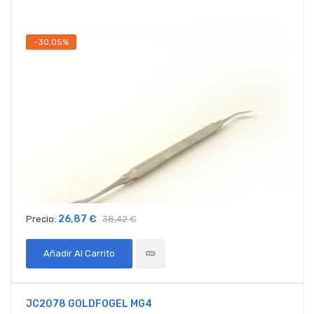
-30,05%
26,87 €
Precio:
38,42 €
Añadir Al Carrito
JC2078 GOLDFOGEL MG4