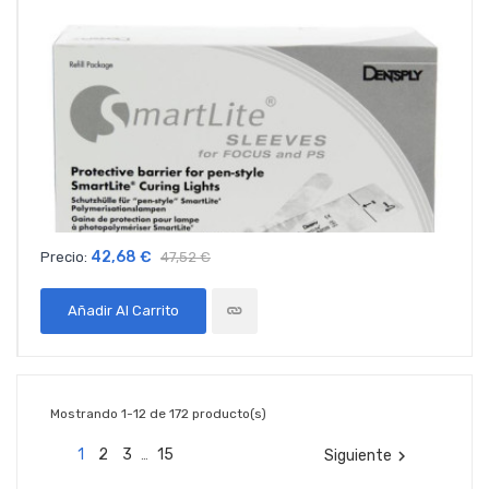
42,68 €
Precio:
47,52 €
Añadir Al Carrito
Mostrando 1-12 de 172 producto(s)
1
2
3
15
Siguiente

…