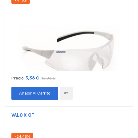
-41,6%
9,36 €
Precio:
16,03 €
Añadir Al Carrito
VALO X KIT
-24,45%