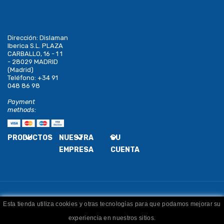
Dirección:
Dislaman
Iberica S.L. PLAZA
CARBALLO, 16 - 1 1
- 28029 MADRID
(Madrid)
Teléfono:
+34 91
048 86 98
Payment
methods:
PRODUCTOS
NUESTRA
SU
EMPRESA
CUENTA
Esta tienda utiliza cookies y otras tecnologías para que podamos mejorar su
Copyright
Dislaman
. Todos los derechos reservados
experiencia en nuestros sitios.