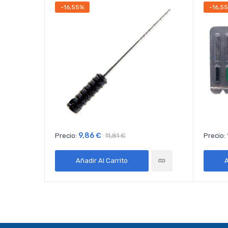
-16,55%
-16,5
9,86 €
Precio:
11,81 €
Precio:
Añadir Al Carrito
A