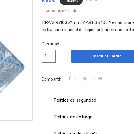
9,86 €
-16,55%
Impuestos excluidos
TIRANERVIOS 21mm. 2 ART.33 10u A es un tirane
extracción manual de tejido pulpar en conductos r
Cantidad
Añadir Al Carrito
Compartir
Política de seguridad
Política de entrega
Política de devolución