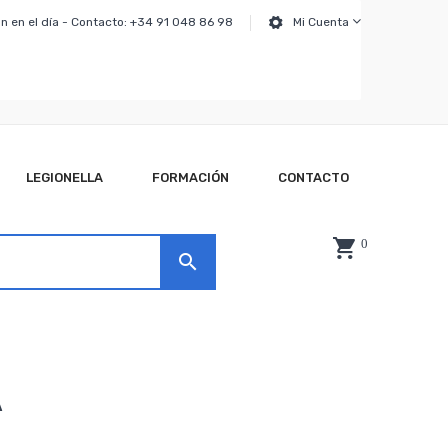
n en el día - Contacto: +34 91 048 86 98
Mi Cuenta
LEGIONELLA
FORMACIÓN
CONTACTO
0
search
A