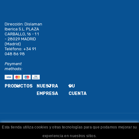
Dirección:
Dislaman
Iberica S.L. PLAZA
CARBALLO, 16 - 1 1
- 28029 MADRID
(Madrid)
Teléfono:
+34 91
048 86 98
Payment
methods:
PRODUCTOS
NUESTRA
SU
EMPRESA
CUENTA
Esta tienda utiliza cookies y otras tecnologías para que podamos mejorar su
Copyright
Dislaman
. Todos los derechos reservados
experiencia en nuestros sitios.