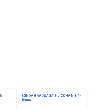
S
SONDA GRADUADA SILICONA N.8 1-
PW SONDA
15mm.