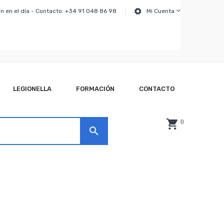
n en el día - Contacto: +34 91 048 86 98
Mi Cuenta
LEGIONELLA
FORMACIÓN
CONTACTO
0
search