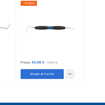
-35,87%
-22,69%
46,68 €
27
Precio:
72,80 €
Precio:
Añadir Al Carrito
Sin 