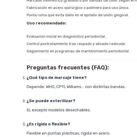
Marcado milimétrico grabado o por bandas de color según el 
Fabricación en acero quirúrgico o polímero para uso único.
Punta roma que evita daño en el epitelio de unión gingival.
Uso recomendado:
Evaluación inicial en diagnóstico periodontal.
Control postratamiento tras raspado y alisado radicular.
Seguimiento en programas de mantenimiento periodontal.
Preguntas frecuentes (FAQ):
¿Qué tipo de marcaje tiene?
Depende: WHO, CP11, Williams... con distintas bandas.
¿Se puede esterilizar?
Sí, excepto modelos desechables.
¿Es rígida o flexible?
Flexible en puntas plásticas, rígida en acero.