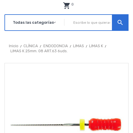
0
search
Inicio
CLÍNICA
ENDODONCIA
LIMAS
LIMAS K
LIMAS K 25mm. 08 ART.63 6uds.