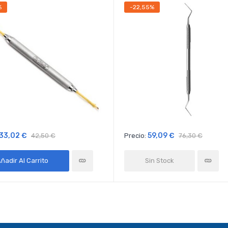
%
-22,55%
33,02 €
59,09 €
42,50 €
Precio:
76,30 €
ñadir Al Carrito
Sin Stock