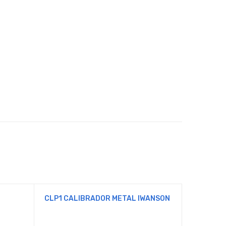
CLP1 CALIBRADOR METAL IWANSON
060400 