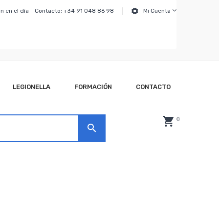
n en el día - Contacto: +34 91 048 86 98
Mi Cuenta
LEGIONELLA
FORMACIÓN
CONTACTO
0
search