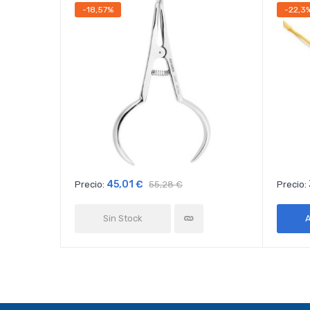
-18,57%
-22,3
45,01 €
Precio:
55,28 €
Precio:
Sin Stock
A