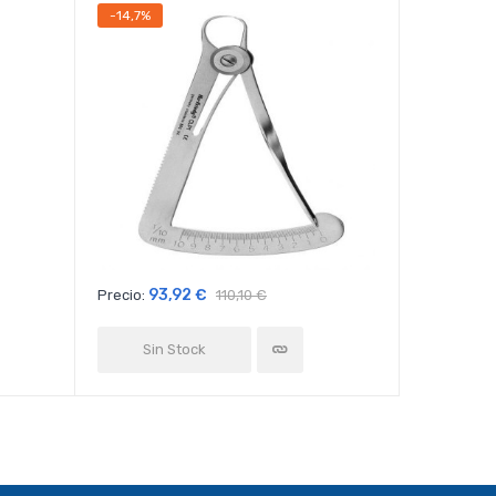
-14,7%
-23,06%
93,92 €
30
Precio:
110,10 €
Precio:
Sin Stock
Sin 