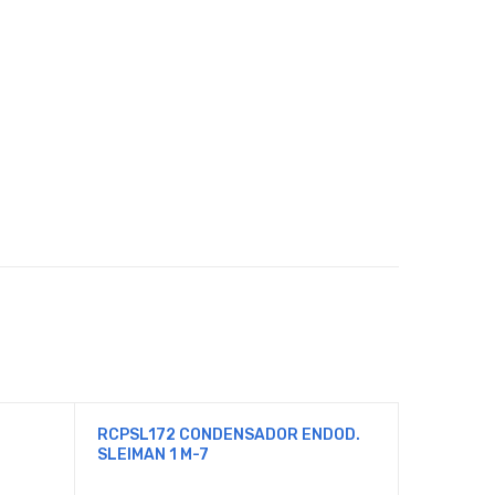
RCPSL172 CONDENSADOR ENDOD.
PFIG4/5
SLEIMAN 1 M-7