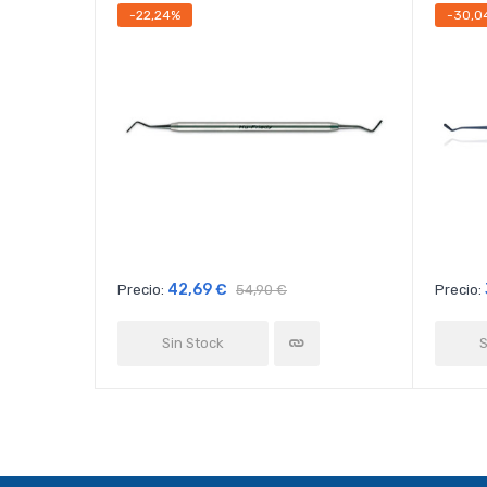
-22,24%
-30,0
42,69 €
Precio:
54,90 €
Precio:
Sin Stock
S