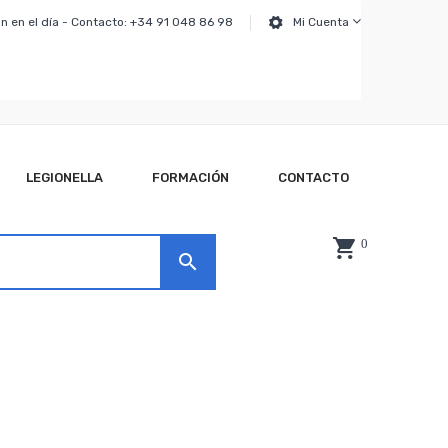
n en el día - Contacto: +34 91 048 86 98
Mi Cuenta
LEGIONELLA
FORMACIÓN
CONTACTO
0
search