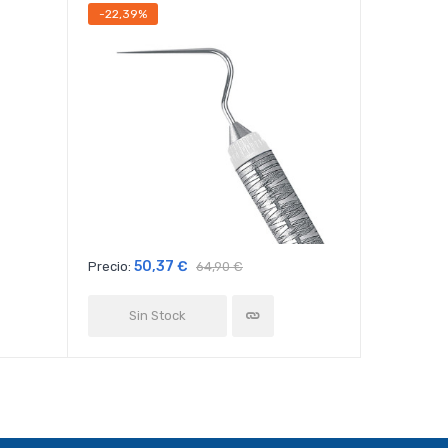
-22,39%
-22,18%
50,37 €
35
Precio:
64,90 €
Precio:
Sin Stock
Añad