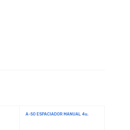
A-50 ESPACIADOR MANUAL 4u.
1054/163