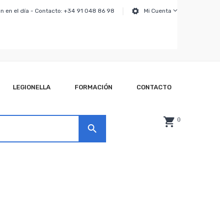
n en el día - Contacto: +34 91 048 86 98
Mi Cuenta
LEGIONELLA
FORMACIÓN
CONTACTO
0
search