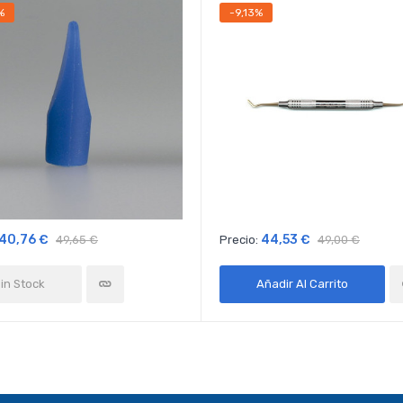
%
-9,13%
40,76 €
44,53 €
49,65 €
Precio:
49,00 €
in Stock
Añadir Al Carrito