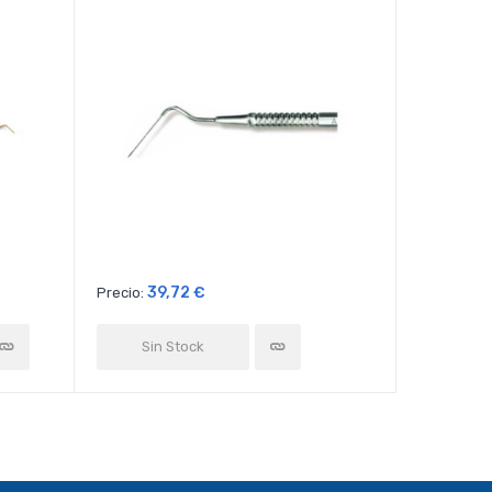
-30,02%
39,72 €
15,
Precio:
Precio:
Sin Stock
Sin 