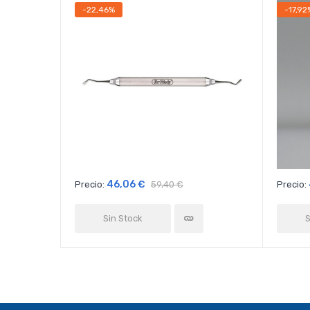
-22,46%
-17,92
46,06 €
Precio:
59,40 €
Precio:
Sin Stock
S