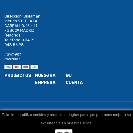
Dirección:
Dislaman
Iberica S.L. PLAZA
CARBALLO, 16 - 1 1
- 28029 MADRID
(Madrid)
Teléfono:
+34 91
048 86 98
Payment
methods:
PRODUCTOS
NUESTRA
SU
EMPRESA
CUENTA
Esta tienda utiliza cookies y otras tecnologías para que podamos mejorar su
Copyright
Dislaman
. Todos los derechos reservados
experiencia en nuestros sitios.
aceptar