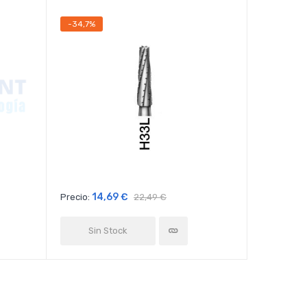
-34,7%
-9,68%
14,69 €
16
Precio:
22,49 €
Precio:
Sin Stock
Sin 