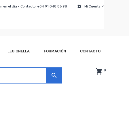
n en el día - Contacto: +34 91 048 86 98
Mi Cuenta
LEGIONELLA
FORMACIÓN
CONTACTO
0
search