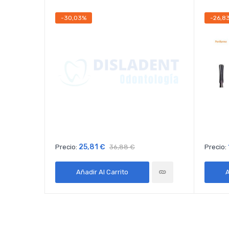
-30,03%
-26,8
25,81 €
Precio:
36,88 €
Precio:
Añadir Al Carrito
A