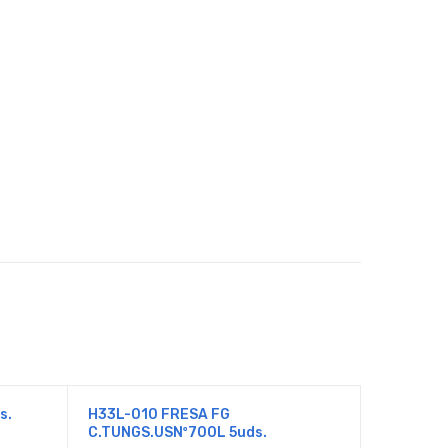
s.
H33L-010 FRESA FG
557 FG C
C.TUNGS.USNº700L 5uds.