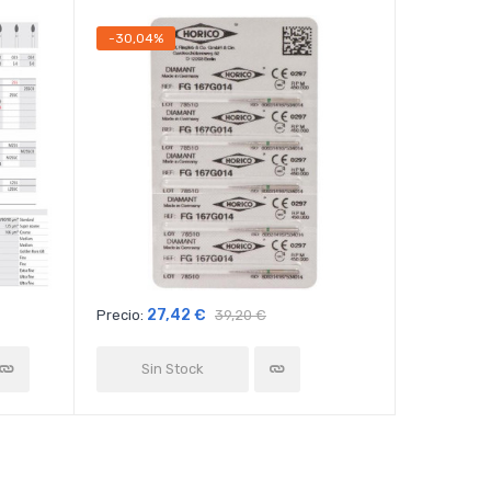
-30,04%
-3,23%
27,42 €
64
Precio:
39,20 €
Precio:
Sin Stock
Sin 