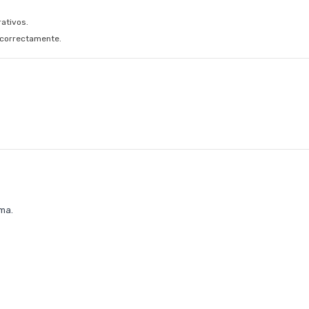
ativos.
r correctamente.
rma.