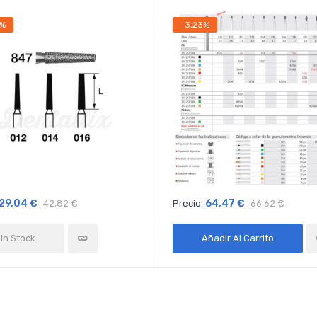
8%
-3,23%
29,04 €
64,47 €
42,82 €
Precio:
66,62 €
in Stock
Añadir Al Carrito