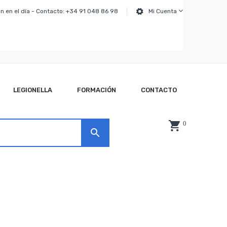
n en el día - Contacto: +34 91 048 86 98
Mi Cuenta
LEGIONELLA
FORMACIÓN
CONTACTO
0
search