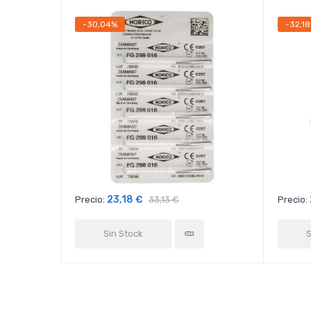
-30,04%
-32,1
23,18 €
Precio:
33,13 €
Precio:
Sin Stock
S