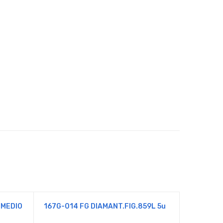
 MEDIO
167G-014 FG DIAMANT.FIG.859L 5u
FG 404/6
FINO 6U.