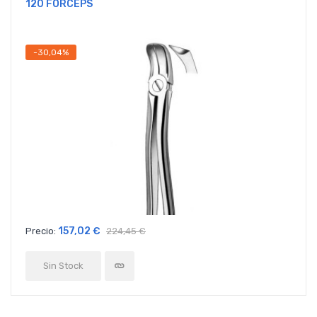
120 FORCEPS
-30,04%
157,02 €
Precio:
224,45 €
Sin Stock