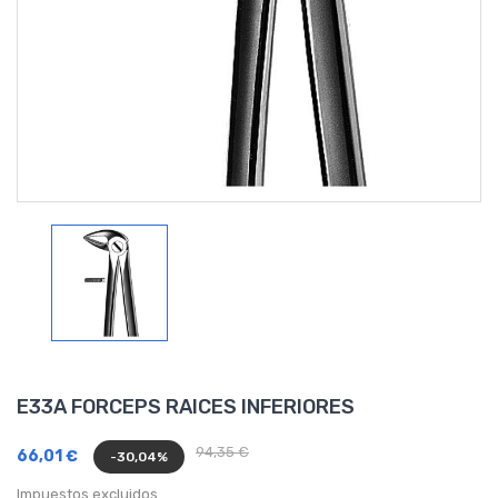
E33A FORCEPS RAICES INFERIORES
94,35 €
66,01 €
-30,04%
Impuestos excluidos