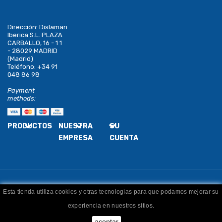
Dirección:
Dislaman
Iberica S.L. PLAZA
CARBALLO, 16 - 1 1
- 28029 MADRID
(Madrid)
Teléfono:
+34 91
048 86 98
Payment
methods:
PRODUCTOS
NUESTRA
SU
EMPRESA
CUENTA
Esta tienda utiliza cookies y otras tecnologías para que podamos mejorar su
Copyright
Dislaman
. Todos los derechos reservados
experiencia en nuestros sitios.
aceptar