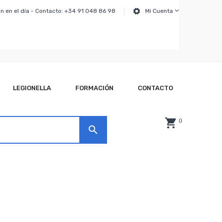
n en el día - Contacto: +34 91 048 86 98
Mi Cuenta
LEGIONELLA
FORMACIÓN
CONTACTO
0
search