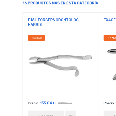
16 PRODUCTOS MÁS EN ESTA CATEGORÍA
F18L FORCEPS ODONTOLOG.
FX4CE
HARRIS
-26,13%
-17,75
155,04 €
Precio:
209,90 €
Precio:
Sin Stock
S