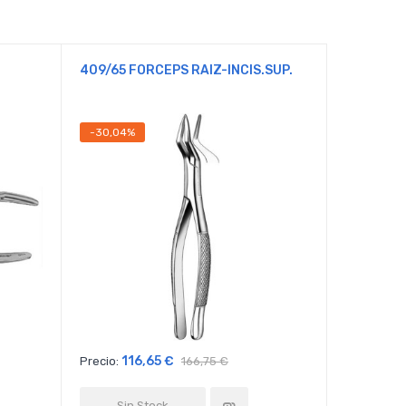
409/65 FORCEPS RAIZ-INCIS.SUP.
GX79 FO
CORDALE
-30,04%
-30,04%
116,65 €
117
Precio:
166,75 €
Precio:
Sin Stock
Sin 