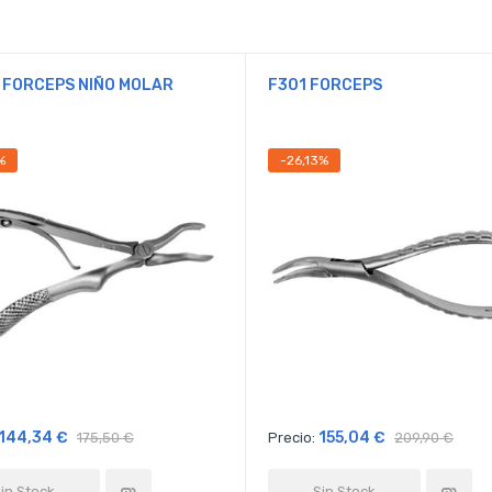
 FORCEPS NIÑO MOLAR
F301 FORCEPS
%
-26,13%
144,34 €
155,04 €
175,50 €
Precio:
209,90 €
in Stock
Sin Stock