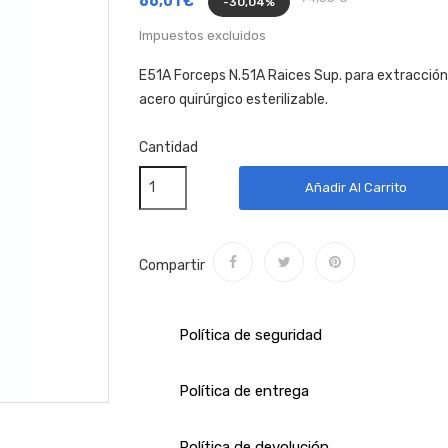
66,01 €
-30,04%
Impuestos excluidos
E51A Forceps N.51A Raices Sup. para extracción
acero quirúrgico esterilizable.
Cantidad
Añadir Al Carrito
Compartir
Política de seguridad
Política de entrega
Política de devolución