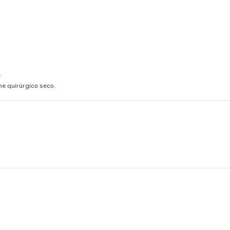
.
he quirúrgico seco.