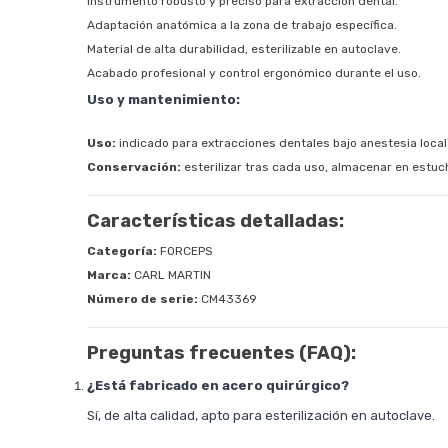
Instrumento robusto y preciso para extracción dental.
Adaptación anatómica a la zona de trabajo específica.
Material de alta durabilidad, esterilizable en autoclave.
Acabado profesional y control ergonómico durante el uso.
Uso y mantenimiento:
Uso:
indicado para extracciones dentales bajo anestesia local
Conservación:
esterilizar tras cada uso, almacenar en estuc
Características detalladas:
Categoría:
FORCEPS
Marca:
CARL MARTIN
Número de serie:
CM43369
Preguntas frecuentes (FAQ):
¿Está fabricado en acero quirúrgico?
Sí, de alta calidad, apto para esterilización en autoclave.