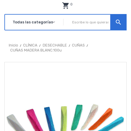
0
search
Inicio
CLÍNICA
DESECHABLE
CUÑAS
CUÑAS MADERA BLANC.100u