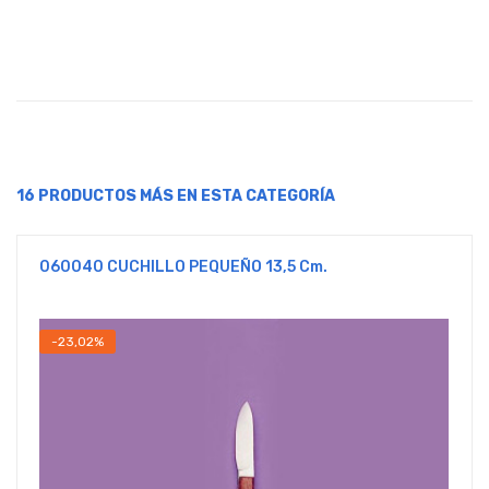
16 PRODUCTOS MÁS EN ESTA CATEGORÍA
060040 CUCHILLO PEQUEÑO 13,5 Cm.
-23,02%