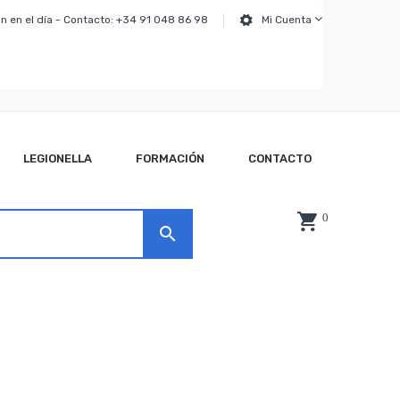
n en el día - Contacto: +34 91 048 86 98
Mi Cuenta
LEGIONELLA
FORMACIÓN
CONTACTO
0
search