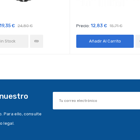
19,35 €
12,83 €
24,80 €
Precio:
15,71 €
in Stock
Añadir Al Carrito
 nuestro
 Para ello, consulte
o legal.