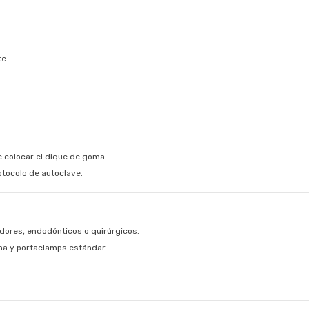
te.
e colocar el dique de goma.
otocolo de autoclave.
dores, endodónticos o quirúrgicos.
ma y portaclamps estándar.