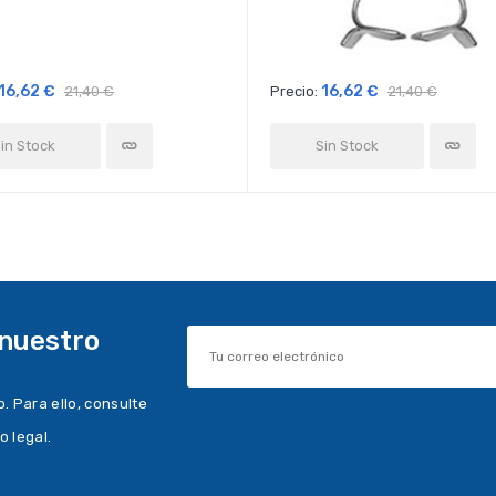
16,62 €
16,62 €
21,40 €
Precio:
21,40 €
in Stock
Sin Stock
 nuestro
 Para ello, consulte
o legal.