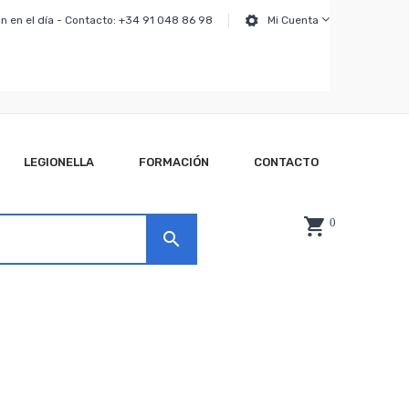
n en el día - Contacto: +34 91 048 86 98
Mi Cuenta
LEGIONELLA
FORMACIÓN
CONTACTO
0
search