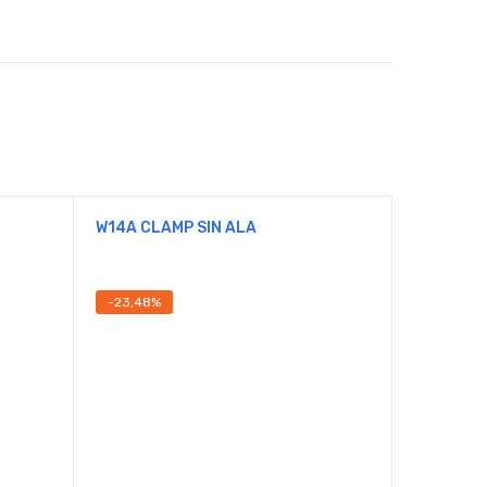
W14A CLAMP SIN ALA
RDCM201
-23,48%
-22,33%