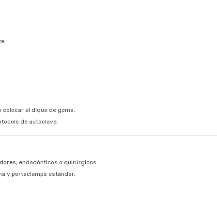
te.
e colocar el dique de goma.
otocolo de autoclave.
dores, endodónticos o quirúrgicos.
ma y portaclamps estándar.