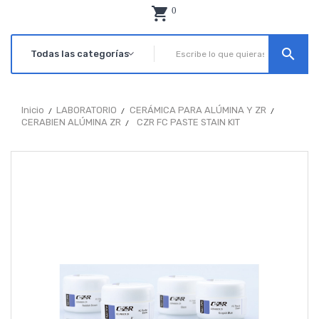
0
search
Inicio
LABORATORIO
CERÁMICA PARA ALÚMINA Y ZR
CERABIEN ALÚMINA ZR
CZR FC PASTE STAIN KIT