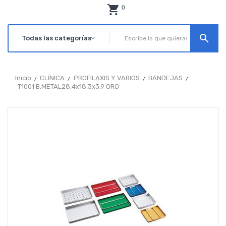
0
search
Inicio
CLÍNICA
PROFILAXIS Y VARIOS
BANDEJAS
T1001 B.METAL28,4x18,3x3,9 ORO