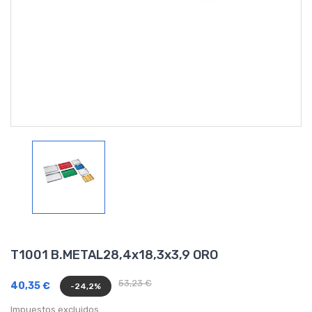
T1001 B.METAL28,4x18,3x3,9 ORO
53,23 €
40,35 €
-24,2%
Impuestos excluidos