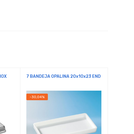
NOX
7 BANDEJA OPALINA 20x10x23 END
4 BANDEJ
-30,04%
-30,03%