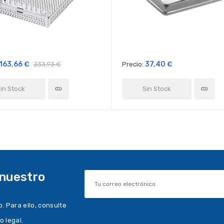
163,66 €
37,40 €
233,93 €
Precio:
in Stock
Sin Stock
 nuestro
 Para ello, consulte
o legal.