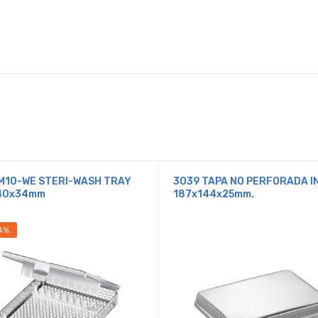
M10-WE STERI-WASH TRAY
3039 TAPA NO PERFORADA I
40x34mm
187x144x25mm.
4%