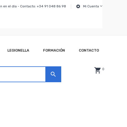
n en el día - Contacto: +34 91 048 86 98
Mi Cuenta
LEGIONELLA
FORMACIÓN
CONTACTO
0
search