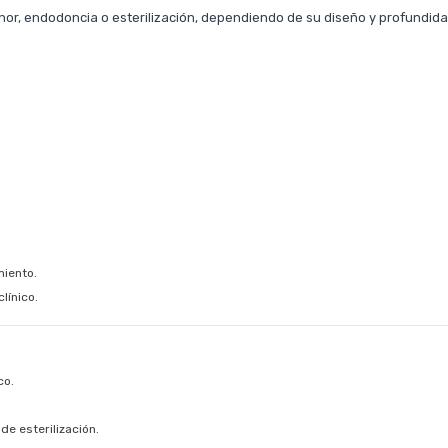
or, endodoncia o esterilización, dependiendo de su diseño y profundida
miento.
línico.
co.
e esterilización.