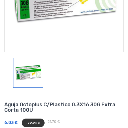
Aguja Octoplus C/Plastico 0.3X16 30G Extra
Corta 100U
21,70 €
6,03 €
-72,22%